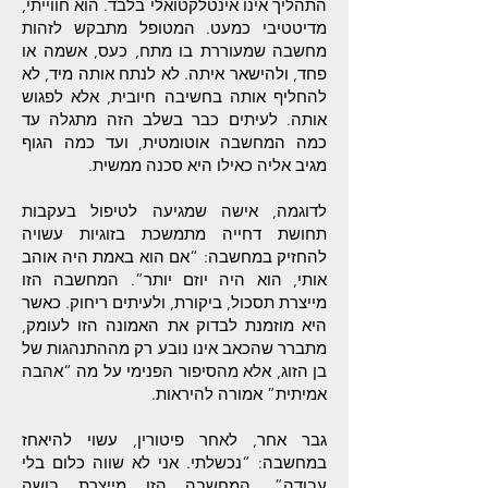
התהליך אינו אינטלקטואלי בלבד. הוא חווייתי,
מדיטטיבי כמעט. המטופל מתבקש לזהות
מחשבה שמעוררת בו מתח, כעס, אשמה או
פחד, ולהישאר איתה. לא לנתח אותה מיד, לא
להחליף אותה בחשיבה חיובית, אלא לפגוש
אותה. לעיתים כבר בשלב הזה מתגלה עד
כמה המחשבה אוטומטית, ועד כמה הגוף
מגיב אליה כאילו היא סכנה ממשית.
לדוגמה, אישה שמגיעה לטיפול בעקבות
תחושת דחייה מתמשכת בזוגיות עשויה
להחזיק במחשבה: “אם הוא באמת היה אוהב
אותי, הוא היה יוזם יותר”. המחשבה הזו
מייצרת תסכול, ביקורת, ולעיתים ריחוק. כאשר
היא מוזמנת לבדוק את האמונה הזו לעומק,
מתברר שהכאב אינו נובע רק מההתנהגות של
בן הזוג, אלא מהסיפור הפנימי על מה “אהבה
אמיתית” אמורה להיראות.
גבר אחר, לאחר פיטורין, עשוי להיאחז
במחשבה: “נכשלתי. אני לא שווה כלום בלי
עבודה”. המחשבה הזו מייצרת בושה