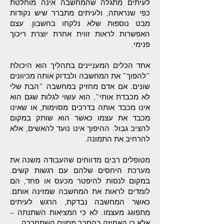
לעיתים מתגלה שהמחשבה אינה מוחלטת
כפי שנראתה, ולעיתים מתברר שיש נקודות
מבט נוספות שלא נלקחו בחשבון. עצם
האפשרות לראות זווית אחרת יוצרת ריכוך
פנימי.
אחד הכלים המעניינים בתהליך הוא היכולת
“להפוך” את המחשבה ולבדוק אותה מכיוונים
שונים. אם אדם מחזיק במחשבה “הבת שלי
לא מכבדת אותי”, הוא עשוי לגלות שגם הוא
אינו מכבד אותה בדרכים מסוימות, או שאינו
מכבד את עצמו כאשר הוא שותק במקום
להציב גבול. ההיפוך אינו נועד להאשים, אלא
להרחיב את התמונה.
מטופלים רבים מדווחים שהעבודה משנה את
מערכת היחסים שלהם עם רגשות קשים.
במקום לנסות להיפטר מכעס או פחד, הם
לומדים לראות את המחשבה שמזינה אותם.
כאשר המחשבה נבדקת, הרגש לעיתים
מתפוגג מעצמו. לא כי המציאות השתנתה –
אלא כי האחיזה בהסבר מסוים השתחררה.