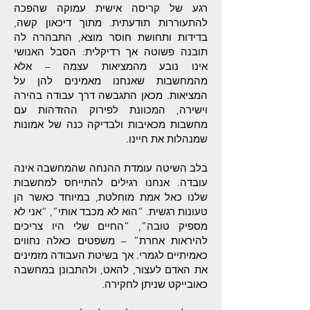
רגע של קריסה אישית עמוקה שהפכה
להתעוררות תודעתית. מתוך דיכאון קשה,
בדידות ותחושת חוסר מוצא, התבהרה לה
תובנה פשוטה אך רדיקלית: הסבל האנושי
אינו נובע מהמציאות עצמה – אלא
מהמחשבות שאנחנו מאמינים להן על
המציאות. מכאן התגבשה דרך עבודה בהירה
וישירה, המכוונת לפירוק ההזדהות עם
מחשבות מכאיבות ולבדיקה כנה של אמונות
שמנהלות את חיינו.
בלב השיטה עומדת ההנחה שהמחשבה אינה
עובדה. אנחנו רגילים להתייחס למחשבות
שלנו כאל אמת מוחלטת, במיוחד כאשר הן
טעונות רגשית. “הוא לא מכבד אותי”, “אני לא
מספיק טובה”, “החיים שלי היו צריכים
להיראות אחרת” – משפטים כאלה נחווים
כאמיתיים לגמרי. אך בשיטת העבודה מזמינים
את האדם לעצור, להאט, ולהתבונן במחשבה
כאובייקט שניתן לחקירה.