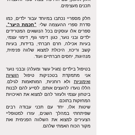
תכנים מעצימים.
חלק מספריי נכתבו במיוחד עבור ילדים, כמו
סדרת ספרי ההעצמה שלי:
"חכמת היער".
ספרים אלו עוסקים בכל הנושאים המטרידים
ילדים ובני נוער, כגון: דימוי גוף, דימוי עצמי,
בעיות אכילה, חרם חברתי, בדידות, בעיות
קשב וריכוז, היכולת למצוא שלווה פנימית,
מנהיגות, יחסים חברתיים ועוד.
בטיפול בילדים (מגיל עשר ומעלה) ובבני נוער
אני מתמקדת בטכניקות טיפול
רגשיות
ואימוניות
ולא רוחניות, המותאמות לגילם.
הללו נועדו להעצים אותם, לסייע להם לבנות
ביטחון עצמי ולעזור להם למצוא את האיכויות
המחזקות בתוכם.
שיטות אלו, יחד עם תכני עבודה רבים
שפיתחתי במהלך השנים, עזרו למטופליי
הצעירים למצוא את השלווה הפנימית ואת
מקור הכוח האמתי שלהם.