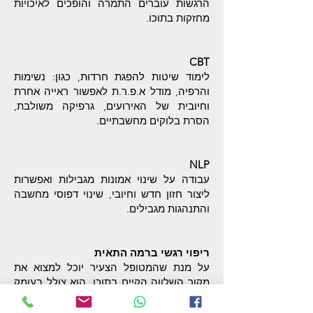
הרגשות עוברים התמרה והופכים לאיכויות
מחזקות בתוכו.
CBT
לימוד שיטות להפגת חרדות, כגון: נשימות
והרפיה, מודל א.פ.ר.ת לאפשור ראייה אחרת
וחיובית של האירועים, גרפיקה משולבת,
הסרת בלוקים מחשבתיים.
NLP
עבודה על שינוי אמונות מגבילות ואפשרות
ליצור חזון חדש וחיובי, שינוי דפוסי מחשבה
והתנהגות מגבילים.
ריפוי רגשי ברמה התאית
על מנת שהמטופל הצעיר יוכל למצוא את
מקור השלווה הקיים בתוכו, הוא צולל בעומק
הרגשות שלו, כאשר כל רגש חושף רגש אחר
הנמצא מתחתיו (כעס שמתחתיו עצב, חוסר