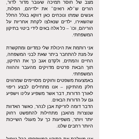
מצב של חוסר תמיכה שעובר מדור לדור,
הורים ש"לא רואים" את ילדיהם, הפלות,
אנשים שמתו ונוכחים כאן דווקא בגלל החלל
שהשאירו, ילדים שנאלצו לקחת אחריות על
הוריהם, וכו' – כל אלה באים לידי ביטוי בתיקון
המשפחתי.
אני רותמת את היכולת שלי כמדיום ומתקשרת
על-מנת להתחבר ביתר שאת לבני המשפחה,
החיים והמתים, ולקדם אגב כך את התיקון,
תוך הבאת פרטים מדויקים מהעבר וההווה
המשפחתי.
באמצעות משפטים וחוקים מסויימים שמהווים
חלק מהתיקון – אנו מתחילים לבצע ריפוי
לאורך הדורות, דבר אשר משפיע עלינו וישפיע
גם על הדורות הבאים.
הדבר דומה לזריקת אבן לנהר, כאשר האדוות
שנוצרות מהאבן מתחילות להתפשט רחוק
יותר ויותר, משפיעות כך על מעגלי השייכות
היותר רחבים שלנו.
אני משלבת את התיקון המשפחתי בכל טיפול