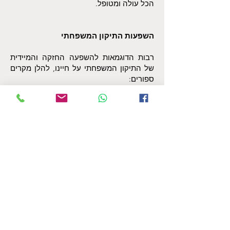
הכל עולה ומטופל.
השפעות התיקון המשפחתי
רבות הדוגמאות להשפעה החזקה והמיידית
של התיקון המשפחתי על חיינו, להלן מקרים
ספורים:
1. מטופלת שאמה היתה תמיד מרוחקת
וביקורתית גילתה במהלך התיקון המשפחתי
שאמה עצמה נאלצה להתמודד עם אמא קרה
ומפוחדת, ואף סבתא זו גדלה עם אמא שלא
הייתה נוכחת בחיי ילדיה. לאחר שעשינו תיקון
ל-4 דורות של נשים במשפחה, כולן אמהות לא
תומכות באופן לא מקרי – דיווחה המטופלת
כעבור שבועיים בלבד על כך שאמה שינתה
את היחס כלפיה מהקצה אל הקצה, היא
מתעניינת, מכילה ואוהבת. לא היה שום גורם
אחר שיכל להשפיע על האמא חוץ מהטיפול
שעשינו בנושא.