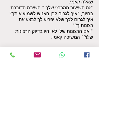
שאלה קאמי.
"זה השיעור המרכזי שלך," השיבה הדוברת
בחיוך, "איך לגרום לבן האנוש לשמוע אותך?
איך לגרום לכך שלא יפריע לך לבצע את
רצונותיך?"
"ואם הרצונות שלי לא יהיו בדיוק הרצונות
שלו?" המשיכה קאמי.
קאמי, נשמה צעירה יחסית בעלת מיליוני
שנים בלבד, נכנסת אל הילד ומתחילה דרכו
את הגלגול שלה בכדור הארץ.
על מנת שתוכל להגשים את כל רצונותיה ואת
יעודה, עליה לגרום לכך שהילד ישמע אותה
ויתחבר אליה. היא זקוקה לשיתוף פעולה מצדו
בכדי לבצע את שליחותה עלי אדמות, היא הרי
תלויה בו!
אולם משימה זו אינה פשוטה כלל: כמו רב בני
האדם, גם הילד שומע בעיקר את מחשבותיו
המטרידות, וכמוהם, גם הוא מרגיש תמיד בודד
בעולם ומנותק מנשמתו.
תוך כדי ניסיונותיה של קאמי להתגבר על
המכשולים הרבים העומדים בדרכה, גם היא
וגם הילד מתפתחים ולומדים כל אחד את