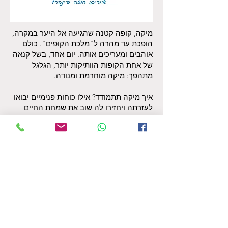
מיקה, קופה קטנה שהגיעה אל היער במקרה,
הופכת עד מהרה ל"מלכת הקופים". כולם
אוהבים ומעריכים אותה. יום אחד, בשל קנאה
של אחת הקופות הוותיקות יותר, הגלגל
מתהפך: מיקה מוחרמת ומנודה.
איך מיקה תתמודד? אילו כוחות פנימיים יבואו
לעזרתה ויחזירו לה שוב את שמחת החיים
והביטחון העצמי שלה?
הספר עוסק בהתמודדות עם חרם חברתי
ובבריונות, אשר ילדים רבים נתקלים בהם
ועלולים לפגוע בדימוי העצמי שלהם לטווח
ארוך. כמו כן הספר מלמד חיזוק הביטחון
הפנימי, מציאת השלווה הפנימית, ערבות
הדדית וראייה חיובית.
לרכישת ספר דיגיטלי