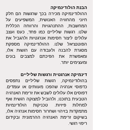
הבנת הולודינמיקה
ההולודינמיקה מכירה בכך שרגשות הם חלק
חיוני מהחוויה האנושית, המשפיעים על
המחשבות, ההתנהגויות והרווחה הכללית
שלנו. רגשות שליליים כמו פחד, כעס ועצב
עלולים ליצור חסימות אנרגטיות ולהגביל את
הפוטנציאל שלנו. ההולודינמיקה מספקת
מסגרת להבנה ולעבודה עם רגשות אלו,
ומאפשרת את הפיכתם למצבים בונים
ומעצימים יותר.
דינמיקה אנרגטית ורגשות שליליים
בהולודינמיקה, רגשות שליליים נתפסים
כדפוסי אנרגיה שהפכו מעוותים או עומדים.
דפוסים אלו עלולים לשבש את זרימת האנרגיה
הטבעית בתוכנו, ולהוביל למצוקה רגשית ואף
למחלות פיזיות. טכניקות הולודינמיות
מתמקדות בזיהוי ושחרור חסימות אנרגיה אלו,
בשיקום זרימת האנרגיה ההרמונית ובקידום
ריפוי רגשי.