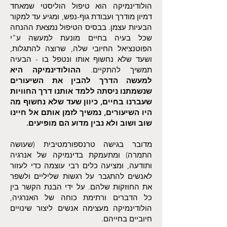
הולודינמיקה הוא טיפול הוליסטי שמאחד
דמיון מודרך ועבודת גוף-נפש, ומגיע עד למקור
הבעיות עצמן.
בבסיס הטיפול נמצאת ההנחה
שכל בעיה בחיים מונעת למעשה ע"י
הפוטנציאל החיובי שלה, שרוצה להתגלות,
ושעד שלא נחשוף אותו ונטפל בו - הבעיה
תמשיך להתקיים.
ההולודינמיקה היא
למעשה הדרך להבין את השיעורים
שנשמתנו ניסתה ללמד אותנו דרך החוויות
שעברנו בחיים, כיוון שעד שלא נחשוף מה
היו השיעורים, נמשיך לזמן אותם אל חיינו
שוב ושוב ולא נבין מדוע הם מופיעים.
מדובר בגישה טרנספורמטיבית (שעושה
התמרה) ומתעמקת בדינמיקה של אנרגיה
ותודעה, ומציעה כלים רבי עוצמה כדי לעזור
לאנשים להתגבר על רגשות שליליים ולשפר
את החוזקות שלהם. על ידי הבנת הקשר בין
כל הדברים ורתימת כוחה של האנרגיה,
הולודינמיקה מעצימה אנשים ליצור שינויים
חיוביים בחייהם.