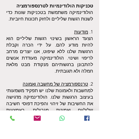
טכניקות הולודינמיות לטרנספורמציה
הולודינמיקה משתמשת בטכניקות שונות כדי
לשנות רגשות שליליים ולחזק תכונות חיוביות.
1.
מודעות
הצעד הראשון בשינוי רגשות שליליים הוא
להיות מודע להם. על ידי הכרה וקבלת
הרגשות שלנו ללא שיפוט, אנו יוצרים מרחב
לריפוי ושינוי. הולודינמיקה מעודדת אנשים
להתבונן ברגשותיהם מנקודת מבט מלאת
חמלה ולא תגובתית.
2.
טרנספורמציה של מחשבה ואמונה
למחשבות ולאמונות שלנו יש תפקיד משמעותי
בעיצוב הרגשות שלנו. הולודינמיקה מדגישה
את החשיבות של זיהוי והפיכת דפוסי חשיבה
שליליים ואמונות מגבילות. באמצעות
התבוננות פנימית ותהליכים מודרכים, אנשים
יכולים להחליף מחשבות שמביסות ומעכבות
אותם במחשבות מעצימות, לקדם חוסן רגשי
וצמיחה אישית.