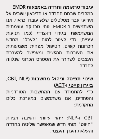
עיבוד טראומה וחרדה באמצעות EMDR
במקרים שבהם החרדה או הדיכאון יושבים על
אירועי עבר מטלטלים שלא עובדו כראוי, אנו
משתמשים ב-EMDR. זוהי טכניקה עוצמתית
המשתמשת בגירוי דו-צדדי (כמו תנועות
עיניים) כדי לעזור למוח "לעכל" מחדש
זיכרונות קשים. הטיפול מפחית משמעותית
את העוררות הרגשית ומאפשר למערכת
העצבים לשחרר את הסטרס הכרוני שנלווה
לחרדה.
שינוי תפיסה וניהול מחשבות (
CBT, NLP
,
ביירון קייטי
ו-
ACT
)
כדי להתמודד עם המחשבות הטורדניות
והפחדים, אנו משתמשים במערכת כלים
מתקדמת:
CBT ו-NLP: זיהוי עיוותי חשיבה ויצירת
"חיווט" מוחי חדש שמאפשר שליטה בחרדה
והעלאת הערך העצמי.