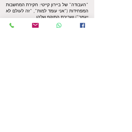
"העבודה" של ביירון קייטי: חקירת המחשבות
המפחידות ("אני עומד למות", "זה לעולם לא
ייגמר") ושבירת התוקף שלהן.
ACT (תרפיית קבלה ומחויבות): למידה כיצד
לחיות לצד רגשות מורכבים מבלי שהם ינהלו
אותנו, תוך התחייבות לפעולה שמקדמת חיים
מלאי משמעות.
שינוי עמוק בתת המודע בדמיון מודרך
כדי להטמיע את השינוי ברבדים העמוקים
ביותר, אנו נעזרים בדמיון מודרך עמוק. זהו
השלב שבו אנו עוקפים את ההתנגדויות
המנטליות ומתכנתים מחדש את תת-המודע
לשלווה, ביטחון ואמונה בכוחות הפנימיים
שלך. כאן אנו בונים גם את חזון הריפוי –
התמונה המוחשית של החיים שלך כשהם
משוחררים מכבלי החרדה והדיכאון.
שחזור גלגולים – ריפוי מהשורש הנשמתי
לפעמים הפחד מהמוות או הדיכאון מקורם