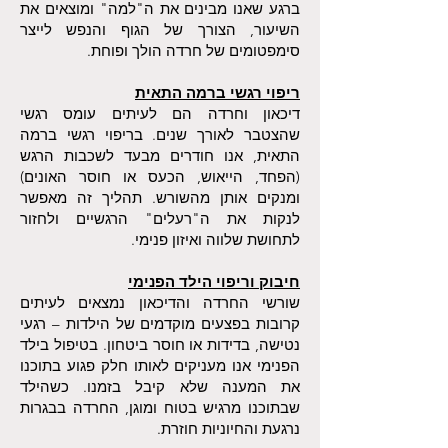
ברגע שאנו מבינים את ה"למה" ומוצאים את
השיעור, הצורך של הגוף והנפש לייצר
סימפטומים של חרדה הולך ופוחת.
ריפוי רגשי ברמה התאית
דיכאון וחרדה הם לעיתים עומס רגשי
שהצטבר לאורך שנים. בריפוי רגשי ברמה
התאית, אנו חודרים מבעד לשכבות הרגש
(הפחד, הייאוש, הכעס או חוסר האונים)
ומנקים אותן מהשורש. תהליך זה מאפשר
לנקות את ה"רעלים" הרגשיים ולחזור
לתחושת שלווה ואיזון פנימי.
חיבוק וריפוי הילד הפנימי
שורשי החרדה והדיכאון נמצאים לעיתים
קרובות בפצעים מוקדמים של הילדות – רגעי
נטישה, בדידות או חוסר ביטחון. בטיפול בילד
הפנימי אנו מעניקים לאותו חלק פגוע בתוכנו
את המענה שלא קיבל בזמנו. כשהילד
שבתוכנו מרגיש בטוח ומוגן, החרדה בבגרות
נרגעת והחיוניות חוזרת.