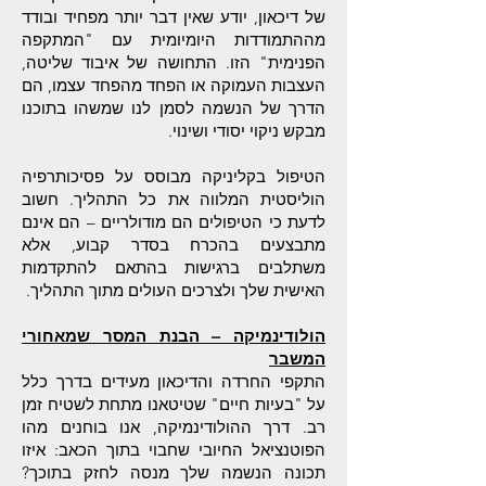
של דיכאון, יודע שאין דבר יותר מפחיד ובודד
מההתמודדות היומיומית עם "המתקפה
הפנימית" הזו. התחושה של איבוד שליטה,
העצבות העמוקה או הפחד מהפחד עצמו, הם
הדרך של הנשמה לסמן לנו שמשהו בתוכנו
מבקש ניקוי יסודי ושינוי.
הטיפול בקליניקה מבוסס על פסיכותרפיה
הוליסטית המלווה את כל התהליך. חשוב
לדעת כי הטיפולים הם מודולריים – הם אינם
מתבצעים בהכרח בסדר קבוע, אלא
משתלבים ברגישות בהתאם להתקדמות
האישית שלך ולצרכים העולים מתוך התהליך.
הולודינמיקה – הבנת המסר שמאחורי
המשבר
התקפי החרדה והדיכאון מעידים בדרך כלל
על "בעיות חיים" שטיטאנו מתחת לשטיח זמן
רב. דרך ההולודינמיקה, אנו בוחנים מהו
הפוטנציאל החיובי שחבוי בתוך הכאב: איזו
תכונה הנשמה שלך מנסה לחזק בתוכך?